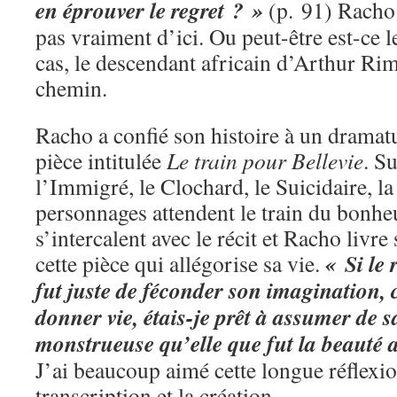
en éprouver le regret ? »
(p. 91) Racho 
pas vraiment d’ici. Ou peut-être est-ce l
cas, le descendant africain d’Arthur Ri
chemin.
Racho a confié son histoire à un dramatu
pièce intitulée
Le train pour Bellevie
. Su
l’Immigré, le Clochard, le Suicidaire, la
personnages attendent le train du bonheu
s’intercalent avec le récit et Racho livre
« Si le 
cette pièce qui allégorise sa vie.
fut juste de féconder son imagination, c
donner vie, étais-je prêt à assumer de 
monstrueuse qu’elle que fut la beauté 
J’ai beaucoup aimé cette longue réflexion
transcription et la création.