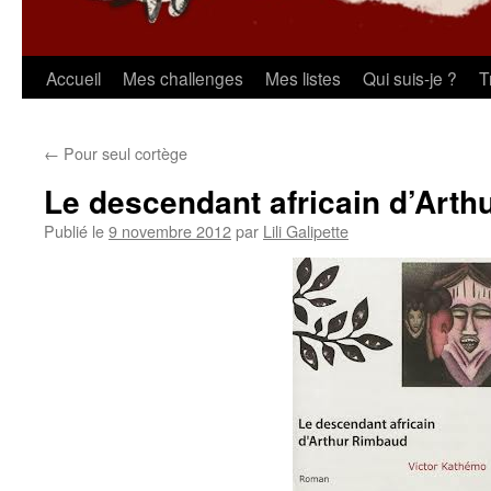
Aller
Accueil
Mes challenges
Mes listes
Qui suis-je ?
T
au
←
Pour seul cortège
contenu
Le descendant africain d’Art
Publié le
9 novembre 2012
par
Lili Galipette