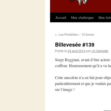
Accueil
Mes challenges
Mes list
Aller
au
←
Les Pardaillan – 10 tomes
contenu
Billevesée #139
Publié le
24 août 2014
par
Lili Galipette
Serge Reggiani, avant d’être acteur 
coiffeur. Heureusement qu’il a vu la
Cette anecdote n’a en fait pour obje
particulièrement et que je voulais p
sur l’image !