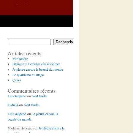
Rechercher
Articles récents
Vert tendre
Bénigne et l’étrange classe de mer
Je pleure encore la beauté du monde
Le quatrième roi mage
Ça ira
Commentaires récents
Lili Galipette
sur
Vert tendre
LydiaB
sur
Vert tendre
Lili Galipette
sur
Je pleure encore la
beauté du monde
Violaine Herveau
sur
Je pleure encore la