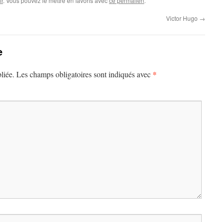
r
. Vous pouvez le mettre en favoris avec
ce permalien
.
Victor Hugo
→
e
*
liée.
Les champs obligatoires sont indiqués avec