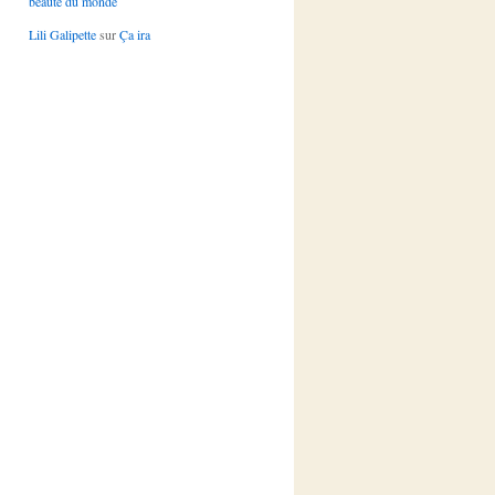
beauté du monde
Lili Galipette
sur
Ça ira