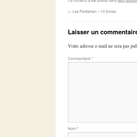
Ce contenu a été publié dans
Mon Boudoi
←
Les Pardaillan – 10 tomes
Laisser un commentair
Votre adresse e-mail ne sera pas pub
Commentaire
*
Nom
*