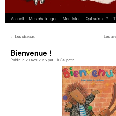
Aller
Accueil
Mes challenges
Mes listes
Qui suis-je ?
T
au
←
Les oiseaux
Les av
contenu
Bienvenue !
Publié le
29 avril 2015
par
Lili Galipette