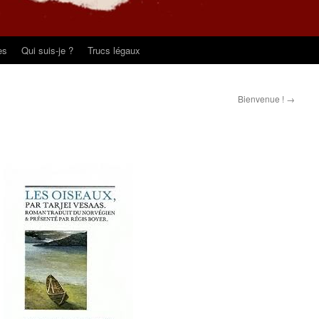
es
Qui suis-je ?
Trucs légaux
Bienvenue !
→