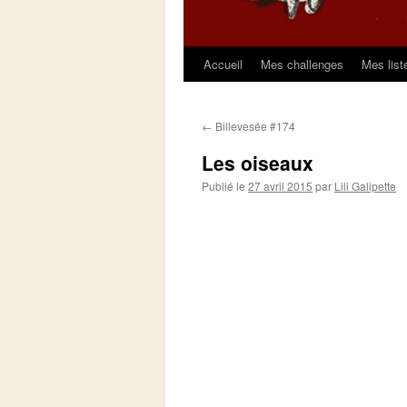
Accueil
Mes challenges
Mes list
Aller
au
←
Billevesée #174
contenu
Les oiseaux
Publié le
27 avril 2015
par
Lili Galipette