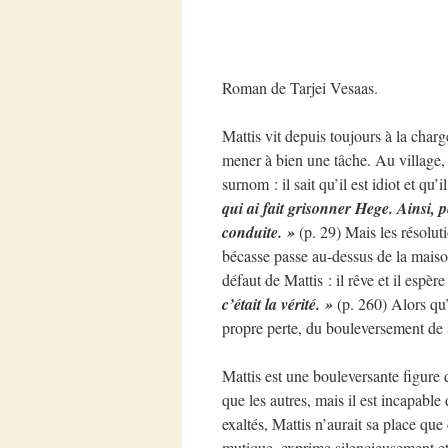
Roman de Tarjei Vesaas.
Mattis vit depuis toujours à la charg
mener à bien une tâche. Au village,
surnom : il sait qu’il est idiot et qu
qui ai fait grisonner Hege. Ainsi, 
conduite. »
(p. 29) Mais les résolut
bécasse passe au-dessus de la maison
défaut de Mattis : il rêve et il espère
c’était la vérité. »
(p. 260) Alors qu’i
propre perte, du bouleversement de 
Mattis est une bouleversante figure 
que les autres, mais il est incapabl
exaltés, Mattis n’aurait sa place qu
mutique, exprime silencieusement et 