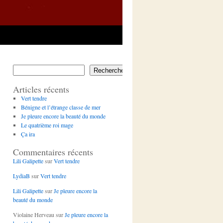
Rechercher
Articles récents
Vert tendre
Bénigne et l’étrange classe de mer
Je pleure encore la beauté du monde
Le quatrième roi mage
Ça ira
Commentaires récents
Lili Galipette
sur
Vert tendre
LydiaB
sur
Vert tendre
Lili Galipette
sur
Je pleure encore la
beauté du monde
Violaine Herveau
sur
Je pleure encore la