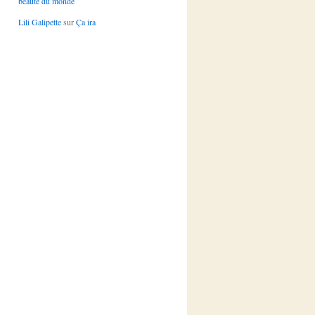
beauté du monde
Lili Galipette
sur
Ça ira