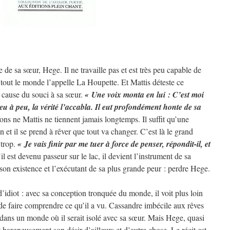
e de sa sœur, Hege. Il ne travaille pas et est très peu capable de
 tout le monde l’appelle La Houpette. Et Mattis déteste ce
’il cause du souci à sa sœur.
« Une voix monta en lui : C’est moi
peu à peu, la vérité l’accabla. Il eut profondément honte de sa
ions ne Mattis ne tiennent jamais longtemps. Il suffit qu’une
 et il se prend à rêver que tout va changer. C’est là le grand
 trop.
« Je vais finir par me tuer à force de penser, répondit-il, et
l est devenu passeur sur le lac, il devient l’instrument de sa
son existence et l’exécutant de sa plus grande peur : perdre Hege.
d’idiot : avec sa conception tronquée du monde, il voit plus loin
e de faire comprendre ce qu’il a vu. Cassandre imbécile aux rêves
e dans un monde où il serait isolé avec sa sœur. Mais Hege, quasi
hargneusement son désir d’ailleurs et d’autre chose. Le récit est