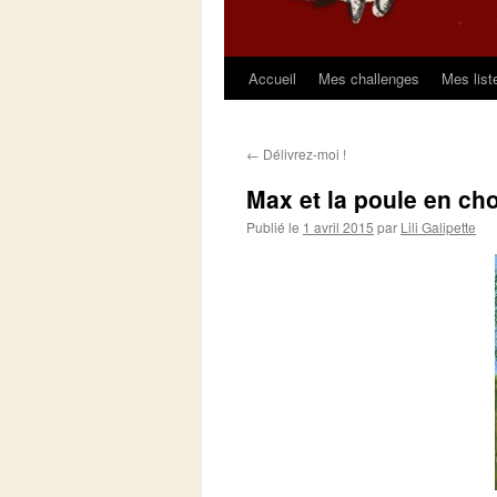
Accueil
Mes challenges
Mes list
Aller
au
←
Délivrez-moi !
contenu
Max et la poule en ch
Publié le
1 avril 2015
par
Lili Galipette