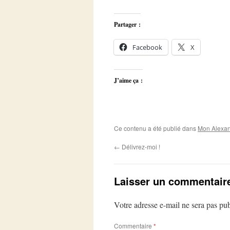
Partager :
Facebook
X
J’aime ça :
Ce contenu a été publié dans
Mon Alexan
←
Délivrez-moi !
Laisser un commentair
Votre adresse e-mail ne sera pas pub
Commentaire
*