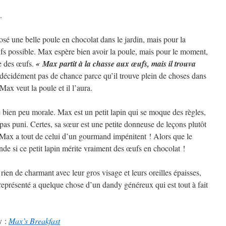
.
sé une belle poule en chocolat dans le jardin, mais pour la
ufs possible. Max espère bien avoir la poule, mais pour le moment,
ve des œufs.
« Max partit à la chasse aux œufs, mais il trouva
 décidément pas de chance parce qu’il trouve plein de choses dans
Max veut la poule et il l’aura.
en peu morale. Max est un petit lapin qui se moque des règles,
st pas puni. Certes, sa sœur est une petite donneuse de leçons plutôt
Max a tout de celui d’un gourmand impénitent ! Alors que le
de si ce petit lapin mérite vraiment des œufs en chocolat !
ien de charmant avec leur gros visage et leurs oreilles épaisses,
t représenté a quelque chose d’un dandy généreux qui est tout à fait
y :
Max’s Breakfast