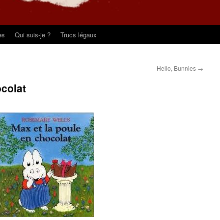
es
Qui suis-je ?
Trucs légaux
Hello, Bunnies
→
ocolat