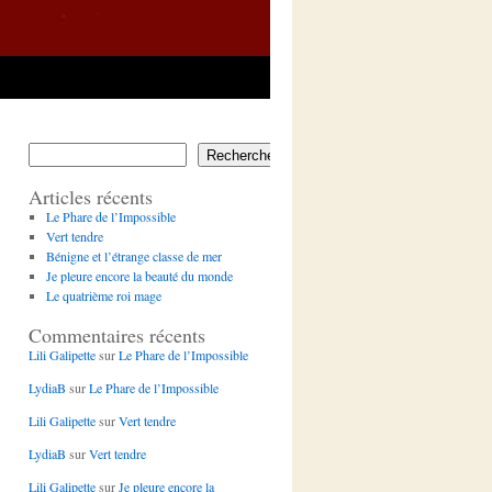
Rechercher
Articles récents
Le Phare de l’Impossible
Vert tendre
Bénigne et l’étrange classe de mer
Je pleure encore la beauté du monde
Le quatrième roi mage
Commentaires récents
Lili Galipette
sur
Le Phare de l’Impossible
LydiaB
sur
Le Phare de l’Impossible
Lili Galipette
sur
Vert tendre
LydiaB
sur
Vert tendre
Lili Galipette
sur
Je pleure encore la