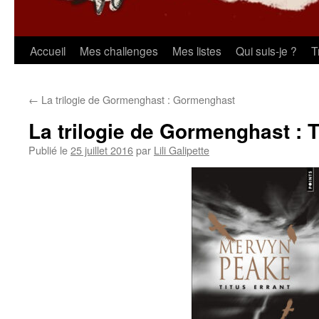
Aller
Accueil
Mes challenges
Mes listes
Qui suis-je ?
T
au
←
La trilogie de Gormenghast : Gormenghast
contenu
La trilogie de Gormenghast : T
Publié le
25 juillet 2016
par
Lili Galipette