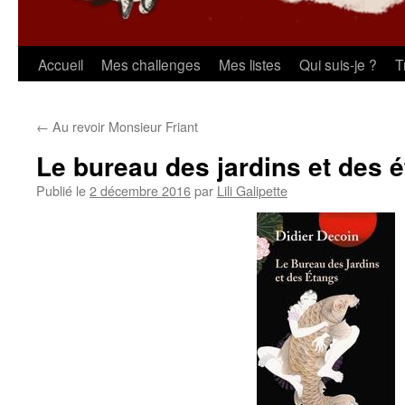
Aller
Accueil
Mes challenges
Mes listes
Qui suis-je ?
T
au
←
Au revoir Monsieur Friant
contenu
Le bureau des jardins et des 
Publié le
2 décembre 2016
par
Lili Galipette