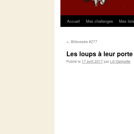
Accueil
Mes challenges
Mes list
Aller
au
←
Billevesée #277
contenu
Les loups à leur porte
Publié le
17 avril 2017
par
Lili Galipette