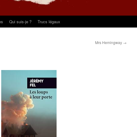
es
Qui suis-je ?
Trucs légaux
Mrs Hemingway
→