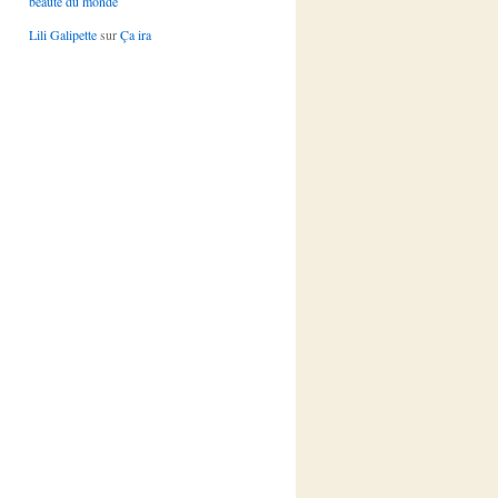
beauté du monde
Lili Galipette
sur
Ça ira