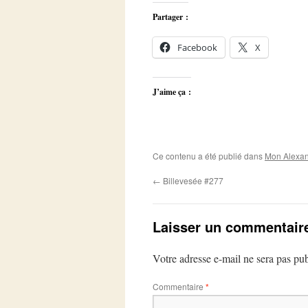
Partager :
Facebook
X
J’aime ça :
Ce contenu a été publié dans
Mon Alexan
←
Billevesée #277
Laisser un commentair
Votre adresse e-mail ne sera pas pub
Commentaire
*