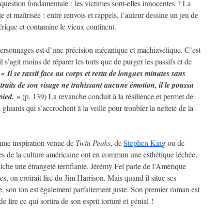
e question fondamentale : les victimes sont-elles innocentes ? La
e et maîtrisée : entre renvois et rappels, l’auteur dessine un jeu de
rique et contamine le vieux continent.
personnages est d’une précision mécanique et machiavélique. C’est
l s’agit moins de réparer les torts que de purger les passifs et de
.
« Il se rassit face au corps et resta de longues minutes sans
raits de son visage ne trahissant aucune émotion, il le poussa
pied. »
(p. 139) La revanche conduit à la résilience et permet de
luants qui s’accrochent à la veille pour troubler la netteté de la
une inspiration venue de
Twin Peaks
, de
Stephen Kin
g ou de
res de la culture américaine ont en commun une esthétique léchée,
iche une étrangeté terrifiante. Jérémy Fel parle de l’Amérique
s, on croirait lire du Jim Harrison. Mais quand il situe ses
e, son ton est également parfaitement juste. Son premier roman est
e lire ce qui sortira de son esprit torturé et génial !