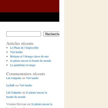
Rechercher
Articles récents
Le Phare de l’Impossible
Vert tendre
Bénigne et l’étrange classe de mer
Je pleure encore la beauté du monde
Le quatrième roi mage
Commentaires récents
Lili Galipette
sur
Vert tendre
LydiaB
sur
Vert tendre
Lili Galipette
sur
Je pleure encore la
beauté du monde
Violaine Herveau
sur
Je pleure encore la