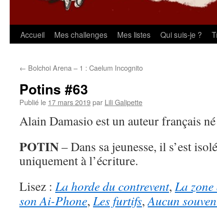
Aller
Accueil
Mes challenges
Mes listes
Qui suis-je ?
T
au
←
Bolchoi Arena – 1 : Caelum Incognito
contenu
Potins #63
Publié le
17 mars 2019
par
Lili Galipette
Alain Damasio est un auteur français né
POTIN
– Dans sa jeunesse, il s’est isol
uniquement à l’écriture.
Lisez :
La horde du contrevent
,
La zone
son Ai-Phone
,
Les furtifs
,
Aucun souveni