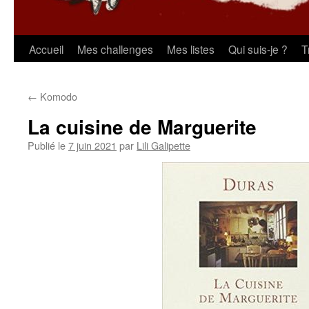
Aller
Accueil
Mes challenges
Mes listes
Qui suis-je ?
T
au
←
Komodo
contenu
La cuisine de Marguerite
Publié le
7 juin 2021
par
Lili Galipette