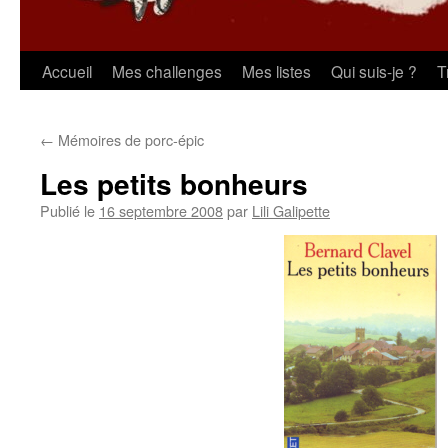
Aller
Accueil
Mes challenges
Mes listes
Qui suis-je ?
T
au
←
Mémoires de porc-épic
contenu
Les petits bonheurs
Publié le
16 septembre 2008
par
Lili Galipette