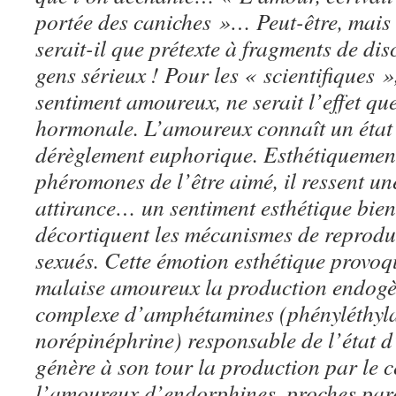
portée des caniches »… Peut-être, mai
serait-il que prétexte à fragments de d
gens sérieux ! Pour les « scientifiques »
sentiment amoureux, ne serait l’effet q
hormonale. L’amoureux connaît un état
dérèglement euphorique. Esthétiquement
phéromones de l’être aimé, il ressent une
attirance… un sentiment esthétique bie
décortiquent les mécanismes de reprod
sexués. Cette émotion esthétique provoq
malaise amoureux la production endogè
complexe d’amphétamines (phényléthyl
norépinéphrine) responsable de l’état d’
génère à son tour la production par le
l’amoureux d’endorphines, proches pare