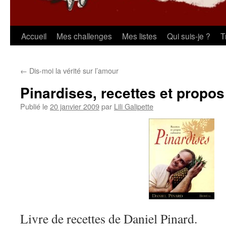
Aller
Accueil
Mes challenges
Mes listes
Qui suis-je ?
T
au
←
Dis-moi la vérité sur l’amour
contenu
Pinardises, recettes et propos
Publié le
20 janvier 2009
par
Lili Galipette
Livre de recettes de Daniel Pinard.