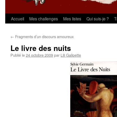
Aller
Accueil
Mes challenges
Mes listes
Qui suis-je ?
T
au
←
Fragments d’un discours amoureux
contenu
Le livre des nuits
Publié le
24 octobre 2009
par
Lili Galipette