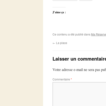
J’aime ça :
Ce contenu a été publié dans
Ma Réserv
←
La place
Laisser un commentair
Votre adresse e-mail ne sera pas pub
Commentaire
*