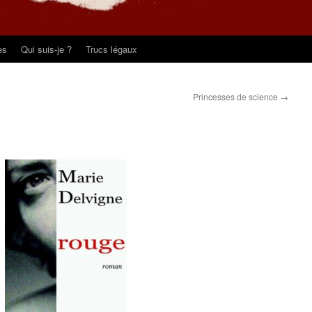
es
Qui suis-je ?
Trucs légaux
Princesses de science
→