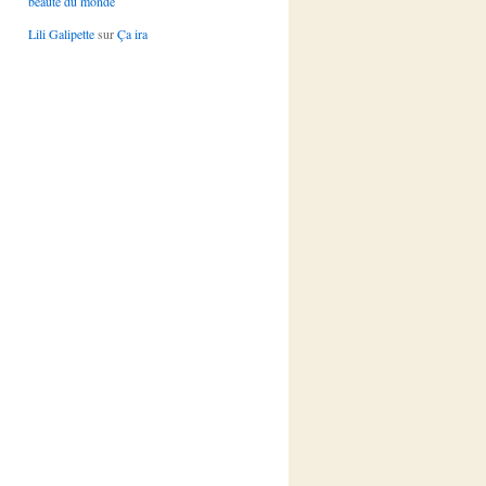
beauté du monde
Lili Galipette
sur
Ça ira