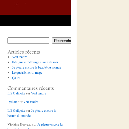
Rechercher
Articles récents
Vert tendre
Bénigne et l’étrange classe de mer
Je pleure encore la beauté du monde
Le quatrième roi mage
Ça ira
Commentaires récents
Lili Galipette
sur
Vert tendre
LydiaB
sur
Vert tendre
Lili Galipette
sur
Je pleure encore la
beauté du monde
Violaine Herveau
sur
Je pleure encore la