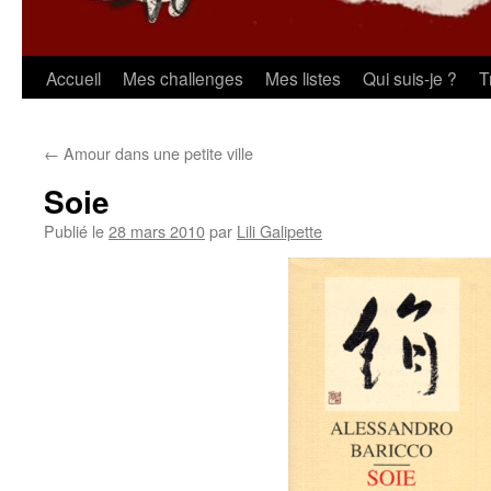
Aller
Accueil
Mes challenges
Mes listes
Qui suis-je ?
T
au
←
Amour dans une petite ville
contenu
Soie
Publié le
28 mars 2010
par
Lili Galipette