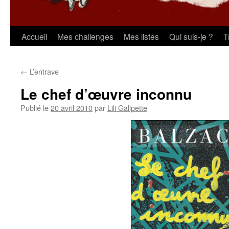
Aller
Accueil
Mes challenges
Mes listes
Qui suis-je ?
T
au
←
L’entrave
contenu
Le chef d’œuvre inconnu
Publié le
20 avril 2010
par
Lili Galipette