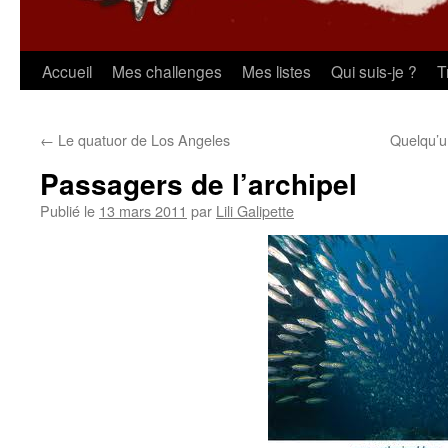
Aller
Accueil
Mes challenges
Mes listes
Qui suis-je ?
T
au
←
Le quatuor de Los Angeles
Quelqu’u
contenu
Passagers de l’archipel
Publié le
13 mars 2011
par
Lili Galipette