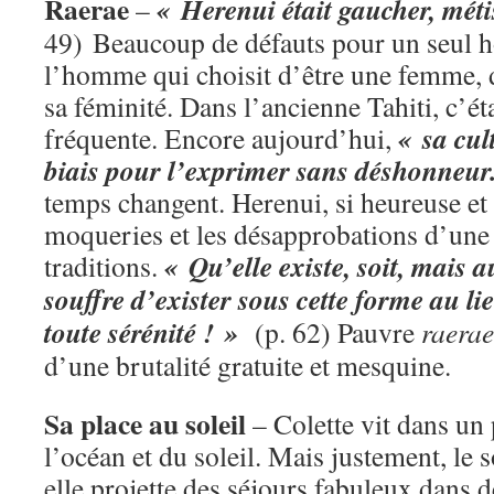
Raerae
« Herenui était gaucher, méti
–
49) Beaucoup de défauts pour un seul
l’homme qui choisit d’être une femme, 
sa féminité. Dans l’ancienne Tahiti, c’ét
« sa cul
fréquente. Encore aujourd’hui,
biais pour l’exprimer sans déshonneur
temps changent. Herenui, si heureuse et i
moqueries et les désapprobations d’une 
« Qu’elle existe, soit, mais 
traditions.
souffre d’exister sous cette forme au l
toute sérénité ! »
(p. 62) Pauvre
raerae
d’une brutalité gratuite et mesquine.
Sa place au soleil
– Colette vit dans un 
l’océan et du soleil. Mais justement, le s
elle projette des séjours fabuleux dans d