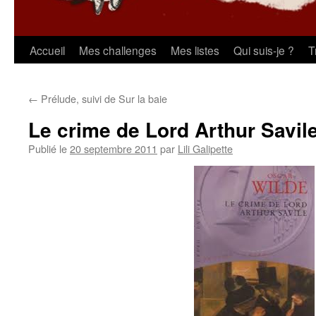
Aller
Accueil
Mes challenges
Mes listes
Qui suis-je ?
T
au
←
Prélude, suivi de Sur la baie
contenu
Le crime de Lord Arthur Savil
Publié le
20 septembre 2011
par
Lili Galipette