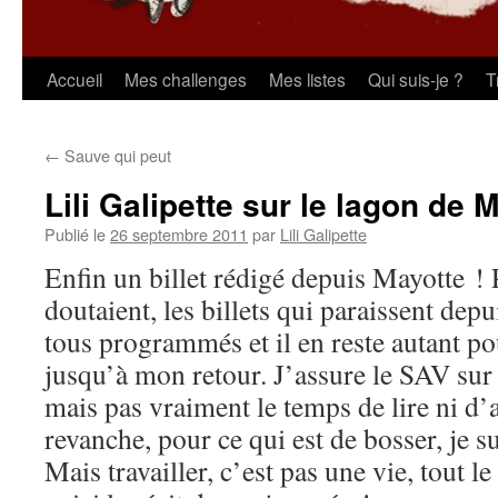
Aller
Accueil
Mes challenges
Mes listes
Qui suis-je ?
T
au
←
Sauve qui peut
contenu
Lili Galipette sur le lagon de 
Publié le
26 septembre 2011
par
Lili Galipette
Enfin un billet rédigé depuis Mayotte !
doutaient, les billets qui paraissent dep
tous programmés et il en reste autant po
jusqu’à mon retour. J’assure le SAV sur
mais pas vraiment le temps de lire ni d’
revanche, pour ce qui est de bosser, je s
Mais travailler, c’est pas une vie, tout l