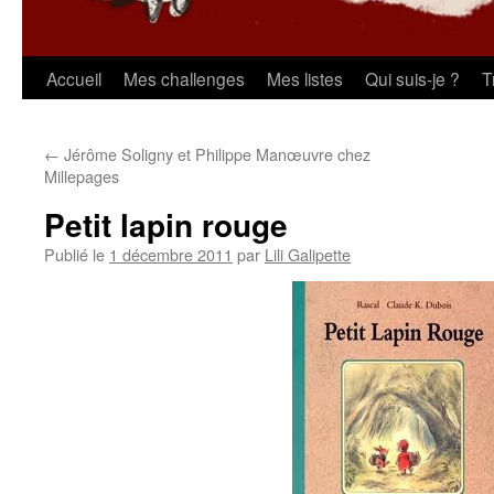
Aller
Accueil
Mes challenges
Mes listes
Qui suis-je ?
T
au
←
Jérôme Soligny et Philippe Manœuvre chez
contenu
Millepages
Petit lapin rouge
Publié le
1 décembre 2011
par
Lili Galipette