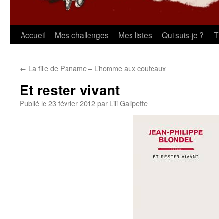
Aller
Accueil
Mes challenges
Mes listes
Qui suis-je ?
T
au
←
La fille de Paname – L’homme aux couteaux
contenu
Et rester vivant
Publié le
23 février 2012
par
Lili Galipette