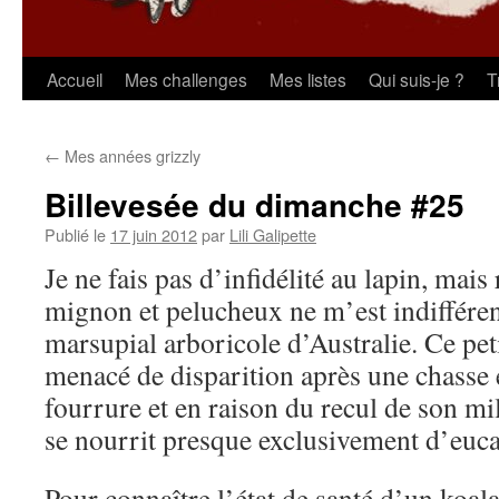
Aller
Accueil
Mes challenges
Mes listes
Qui suis-je ?
T
au
←
Mes années grizzly
contenu
Billevesée du dimanche #25
Publié le
17 juin 2012
par
Lili Galipette
Je ne fais pas d’infidélité au lapin, mais
mignon et pelucheux ne m’est indiffére
marsupial arboricole d’Australie. Ce pe
menacé de disparition après une chasse 
fourrure et en raison du recul de son mi
se nourrit presque exclusivement d’euca
Pour connaître l’état de santé d’un koala, 