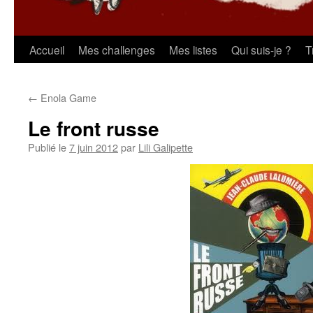
Aller
Accueil
Mes challenges
Mes listes
Qui suis-je ?
T
au
←
Enola Game
contenu
Le front russe
Publié le
7 juin 2012
par
Lili Galipette