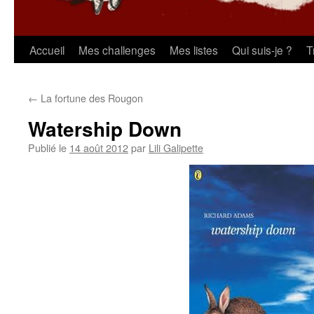
Aller
Accueil
Mes challenges
Mes listes
Qui suis-je ?
T
au
←
La fortune des Rougon
contenu
Watership Down
Publié le
14 août 2012
par
Lili Galipette