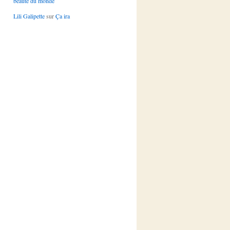
beauté du monde
Lili Galipette
sur
Ça ira