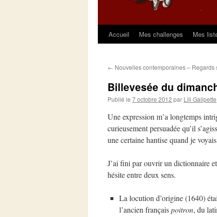
Accueil
Mes challenges
Mes list
Aller
au
←
Nouvelles contemporaines – Regards 
contenu
Billevesée du dimanc
Publié le
7 octobre 2012
par
Lili Galipette
Une expression m’a longtemps intrigu
curieusement persuadée qu’il s’agiss
une certaine hantise quand je voyai
J’ai fini par ouvrir un dictionnaire e
hésite entre deux sens.
La locution d’origine (1640) éta
l’ancien français
poitron
, du lat