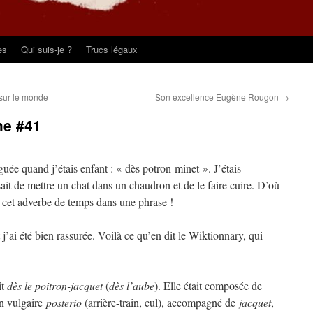
es
Qui suis-je ?
Trucs légaux
sur le monde
Son excellence Eugène Rougon
→
he #41
ée quand j’étais enfant : « dès potron-minet ». J’étais
ait de mettre un chat dans un chaudron et de le faire cuire. D’où
s cet adverbe de temps dans une phrase !
t j’ai été bien rassurée. Voilà ce qu’en dit le Wiktionnary, qui
it
dès le poitron-jacquet
(
dès l’aube
). Elle était composée de
in vulgaire
posterio
(arrière-train, cul), accompagné de
jacquet
,