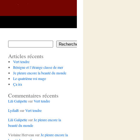
Rechercher
Articles récents
Vert tendre
Bénigne et l’étrange classe de mer
Je pleure encore la beauté du monde
Le quatrième roi mage
Ça ira
Commentaires récents
Lili Galipette
sur
Vert tendre
LydiaB
sur
Vert tendre
Lili Galipette
sur
Je pleure encore la
beauté du monde
Violaine Herveau
sur
Je pleure encore la