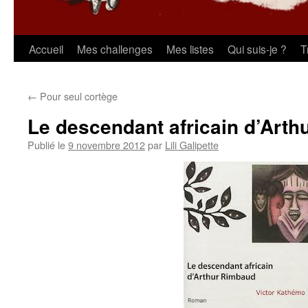
Aller
Accueil
Mes challenges
Mes listes
Qui suis-je ?
T
au
←
Pour seul cortège
contenu
Le descendant africain d’Art
Publié le
9 novembre 2012
par
Lili Galipette