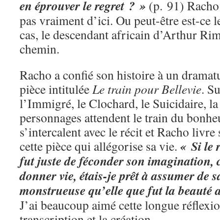
en éprouver le regret ? »
(p. 91) Racho 
pas vraiment d’ici. Ou peut-être est-ce l
cas, le descendant africain d’Arthur Ri
chemin.
Racho a confié son histoire à un dramatu
pièce intitulée
Le train pour Bellevie
. Su
l’Immigré, le Clochard, le Suicidaire, la
personnages attendent le train du bonheu
s’intercalent avec le récit et Racho livre
« Si le 
cette pièce qui allégorise sa vie.
fut juste de féconder son imagination, c
donner vie, étais-je prêt à assumer de 
monstrueuse qu’elle que fut la beauté 
J’ai beaucoup aimé cette longue réflexion
transcription et la création.