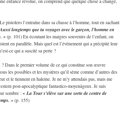
une enfance révolue, on comprend que quelque chose a changé,
 Le pistolero l’entraîne dans sa chasse à l’homme, tout en sachant
Aussi longtemps que tu voyages avec le garçon, l’homme en
. »
(p. 101) En écoutant les maigres souvenirs de l’enfant, on
ent en parallèle. Mais quel est l’évènement qui a précipité leur
’est-ce qui a suscité sa perte ?
s ? Dans le premier volume de ce qui constitue son œuvre
us les possibles et les mystères qu’il sème comme d’autres des
ur et le tiennent en haleine. Je ne m’y attendais pas, mais me
estern post-apocalyptique fantastico-moyenâgeux. Je suis
Tour sombre :
« La Tour s’élève sur une sorte de centre de
emps. »
(p. 155)