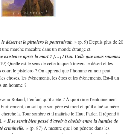
e désert et le pistolero le poursuivait. »
(p. 9) Depuis plus de 20
ent une marche macabre dans un monde étrange et
une existence après la mort ? […] / Oui. Celle que nous sommes
19) Quelle est le sens de cette traque à travers le désert et les
 court le pistolero ? On apprend que l’homme en noir peut
 les choses, les évènements, les êtres et les évènements. Est-il un
ins un homme ?
devenu Roland, l’enfant qu’il a été ? À quoi rime l’entraînement
 Furtivement, on sait que son père est mort et qu’il a tué sa mère.
herche la Tour sombre et il maîtrise le Haut Parler. Il répond à
l.
« Il se serait bien passé d’avoir à choisir entre la hantise de
té criminelle. »
(p. 87) À mesure que l’on pénètre dans les