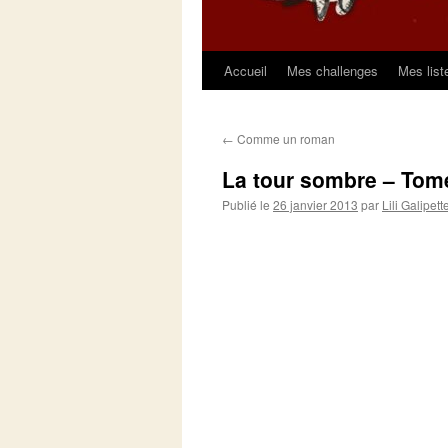
Accueil
Mes challenges
Mes list
Aller
au
←
Comme un roman
contenu
La tour sombre – Tome
Publié le
26 janvier 2013
par
Lili Galipett