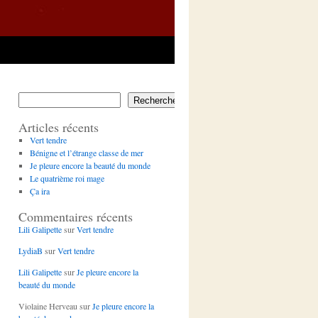
Rechercher
Articles récents
Vert tendre
Bénigne et l’étrange classe de mer
Je pleure encore la beauté du monde
Le quatrième roi mage
Ça ira
Commentaires récents
Lili Galipette
sur
Vert tendre
LydiaB
sur
Vert tendre
Lili Galipette
sur
Je pleure encore la
beauté du monde
Violaine Herveau
sur
Je pleure encore la