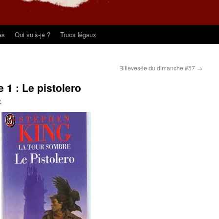
es
Qui suis-je ?
Trucs légaux
Billevesée du dimanche #57
→
 1 : Le pistolero
e