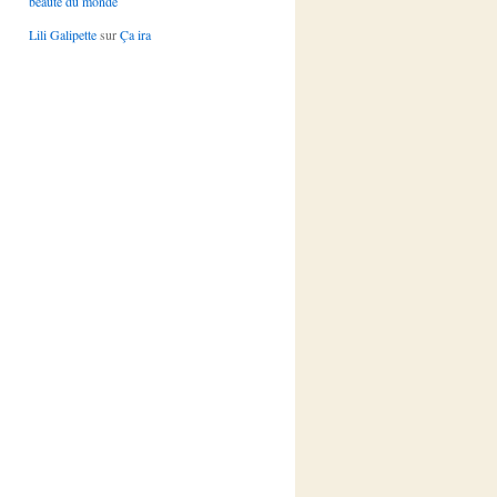
beauté du monde
Lili Galipette
sur
Ça ira