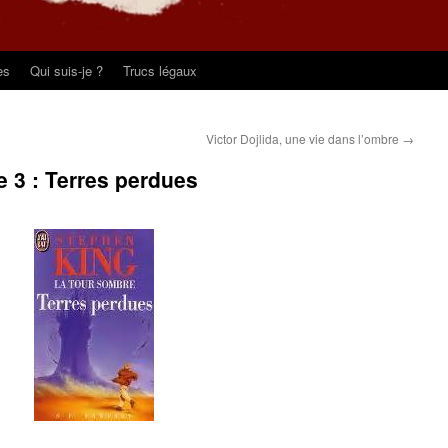
es
Qui suis-je ?
Trucs légaux
Victor Dojlida, une vie dans l’ombre
→
 3 : Terres perdues