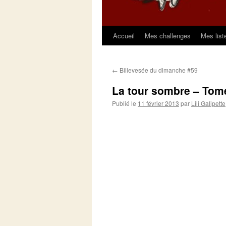
Accueil
Mes challenges
Mes list
Aller
au
←
Billevesée du dimanche #59
contenu
La tour sombre – Tome
Publié le
11 février 2013
par
Lili Galipette