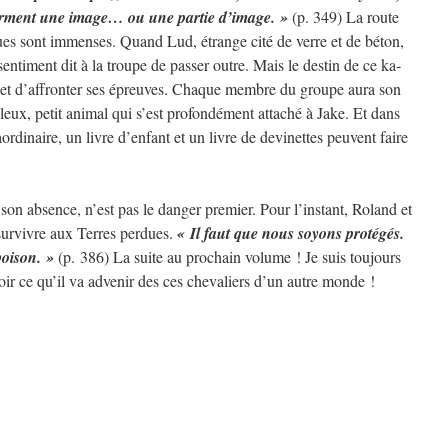
forment une image… ou une partie d’image. »
(p. 349) La route
dues sont immenses. Quand Lud, étrange cité de verre et de béton,
sentiment dit à la troupe de passer outre. Mais le destin de ce ka-
lle et d’affronter ses épreuves. Chaque membre du groupe aura son
lleux, petit animal qui s’est profondément attaché à Jake. Et dans
rdinaire, un livre d’enfant et un livre de devinettes peuvent faire
on absence, n’est pas le danger premier. Pour l’instant, Roland et
survivre aux Terres perdues.
« Il faut que nous soyons protégés.
poison. »
(p. 386) La suite au prochain volume ! Je suis toujours
voir ce qu’il va advenir des ces chevaliers d’un autre monde !