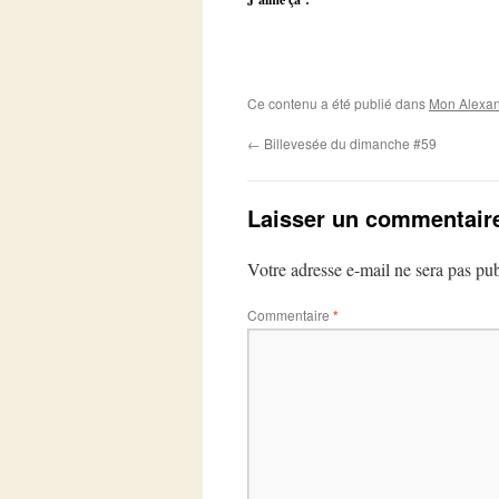
Ce contenu a été publié dans
Mon Alexan
←
Billevesée du dimanche #59
Laisser un commentair
Votre adresse e-mail ne sera pas pub
Commentaire
*