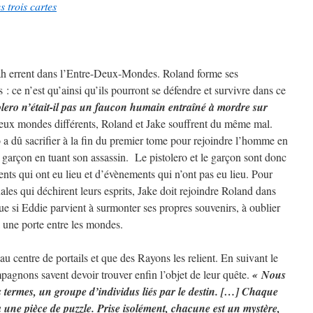
s trois cartes
ah errent dans l’Entre-Deux-Mondes. Roland forme ses
: ce n’est qu’ainsi qu’ils pourront se défendre et survivre dans ce
olero n’était-il pas un faucon humain entraîné à mordre sur
eux mondes différents, Roland et Jake souffrent du même mal.
ro a dû sacrifier à la fin du premier tome pour rejoindre l’homme en
 garçon en tuant son assassin. Le pistolero et le garçon sont donc
nts qui ont eu lieu et d’évènements qui n’ont pas eu lieu. Pour
ales qui déchirent leurs esprits, Jake doit rejoindre Roland dans
e si Eddie parvient à surmonter ses propres souvenirs, à oublier
ra une porte entre les mondes.
 centre de portails et que des Rayons les relient. En suivant le
pagnons savent devoir trouver enfin l’objet de leur quête.
« Nous
termes, un groupe d’individus liés par le destin. […] Chaque
 une pièce de puzzle. Prise isolément, chacune est un mystère,