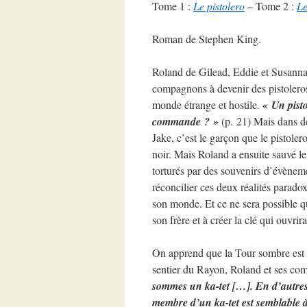
Tome 1 :
Le pistolero
– Tome 2 :
Le
Roman de Stephen King.
Roland de Gilead, Eddie et Susann
compagnons à devenir des pistoleros 
monde étrange et hostile.
« Un pist
commande ? »
(p. 21) Mais dans d
Jake, c’est le garçon que le pistole
noir. Mais Roland a ensuite sauvé le
torturés par des souvenirs d’évèneme
réconcilier ces deux réalités paradox
son monde. Et ce ne sera possible qu
son frère et à créer la clé qui ouvri
On apprend que la Tour sombre est au
sentier du Rayon, Roland et ses com
sommes un ka-tet […]. En d’autres 
membre d’un ka-tet est semblable à