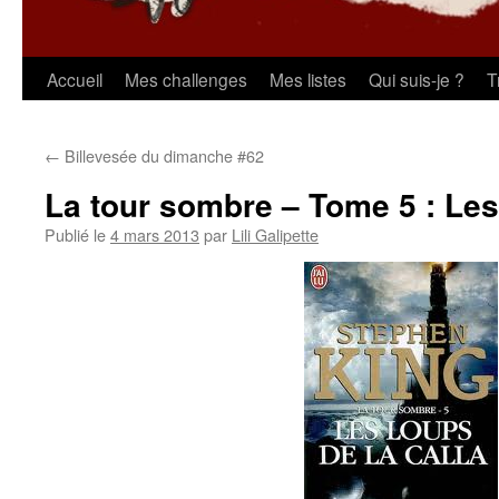
Aller
Accueil
Mes challenges
Mes listes
Qui suis-je ?
T
au
←
Billevesée du dimanche #62
contenu
La tour sombre – Tome 5 : Les
Publié le
4 mars 2013
par
Lili Galipette