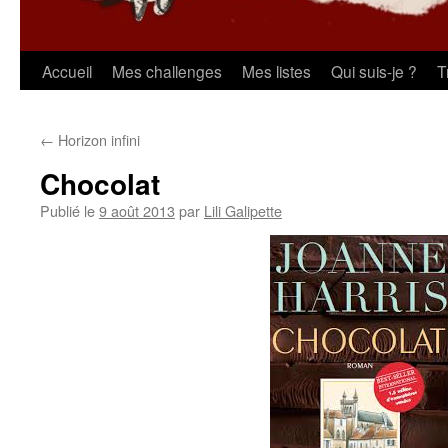
Aller
Accueil
Mes challenges
Mes listes
Qui suis-je ?
T
au
←
Horizon infini
contenu
Chocolat
Publié le
9 août 2013
par
Lili Galipette