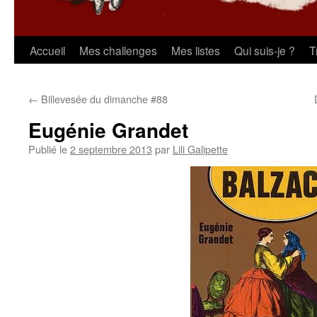
Aller
Accueil
Mes challenges
Mes listes
Qui suis-je ?
T
au
←
Billevesée du dimanche #88
contenu
Eugénie Grandet
Publié le
2 septembre 2013
par
Lili Galipette