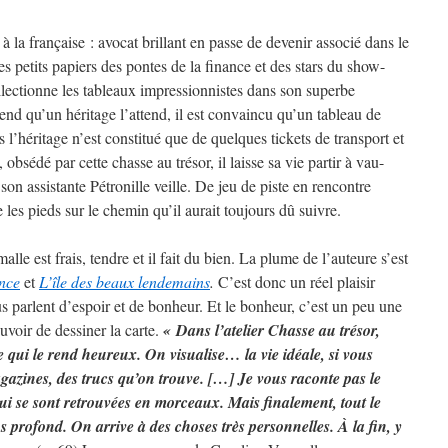
 la française : avocat brillant en passe de devenir associé dans le
es petits papiers des pontes de la finance et des stars du show-
llectionne les tableaux impressionnistes dans son superbe
nd qu’un héritage l’attend, il est convaincu qu’un tableau de
s l’héritage n’est constitué que de quelques tickets de transport et
obsédé par cette chasse au trésor, il laisse sa vie partir à vau-
on assistante Pétronille veille. De jeu de piste en rencontre
les pieds sur le chemin qu’il aurait toujours dû suivre.
e est frais, tendre et il fait du bien. La plume de l’auteure s’est
nce
et
L’île des beaux lendemains
.
C’est donc un réel plaisir
 parlent d’espoir et de bonheur. Et le bonheur, c’est un peu une
uvoir de dessiner la carte.
« Dans l’atelier Chasse au trésor,
 qui le rend heureux. On visualise… la vie idéale, si vous
gazines, des trucs qu’on trouve. […] Je vous raconte pas le
i se sont retrouvées en morceaux. Mais finalement, tout le
 profond. On arrive à des choses très personnelles. À la fin, y