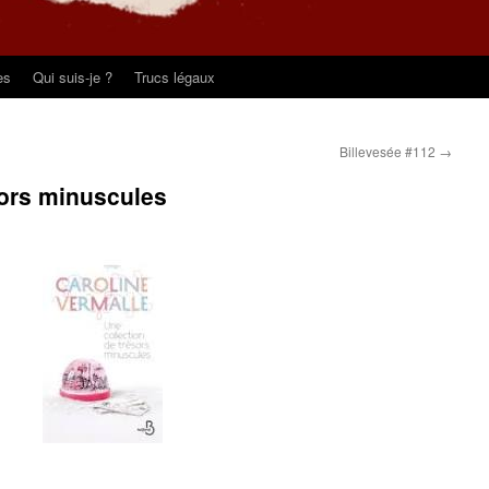
es
Qui suis-je ?
Trucs légaux
Billevesée #112
→
sors minuscules