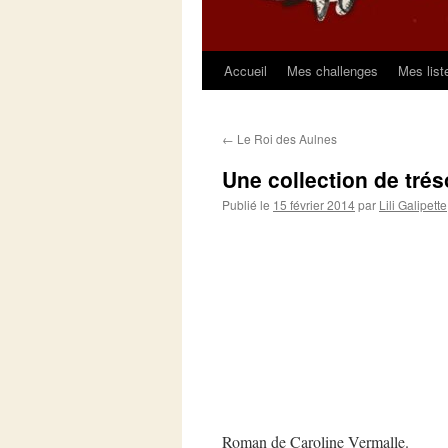
Accueil
Mes challenges
Mes list
Aller
au
←
Le Roi des Aulnes
contenu
Une collection de tré
Publié le
15 février 2014
par
Lili Galipette
Roman de Caroline Vermalle.