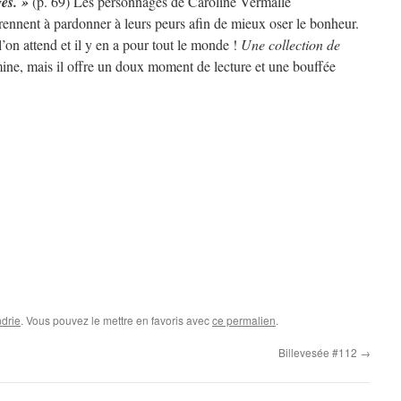
ges. »
(p. 69) Les personnages de Caroline Vermalle
prennent à pardonner à leurs peurs afin de mieux oser le bonheur.
l’on attend et il y en a pour tout le monde !
Une collection de
ine, mais il offre un doux moment de lecture et une bouffée
drie
. Vous pouvez le mettre en favoris avec
ce permalien
.
Billevesée #112
→