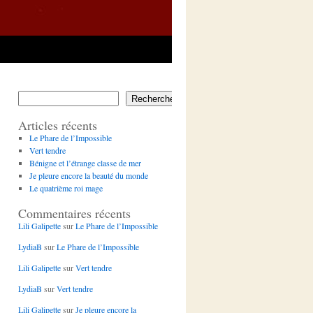
Rechercher
Articles récents
Le Phare de l’Impossible
Vert tendre
Bénigne et l’étrange classe de mer
Je pleure encore la beauté du monde
Le quatrième roi mage
Commentaires récents
Lili Galipette
sur
Le Phare de l’Impossible
LydiaB
sur
Le Phare de l’Impossible
Lili Galipette
sur
Vert tendre
LydiaB
sur
Vert tendre
Lili Galipette
sur
Je pleure encore la