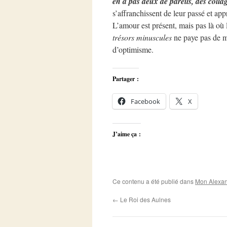
en a pas deux de pareils, des colla
s’affranchissent de leur passé et ap
L’amour est présent, mais pas là où 
trésors minuscules
ne paye pas de m
d’optimisme.
Partager :
Facebook
X
J’aime ça :
Ce contenu a été publié dans
Mon Alexan
←
Le Roi des Aulnes