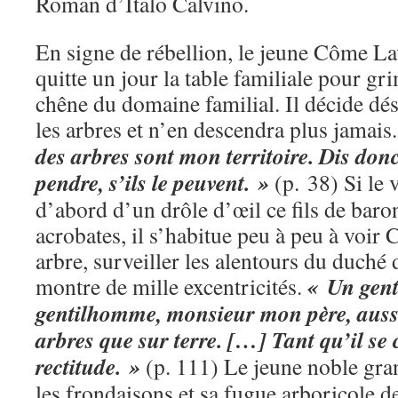
Roman d’Italo Calvino.
En signe de rébellion, le jeune Côme L
quitte un jour la table familiale pour gr
chêne du domaine familial. Il décide dé
les arbres et n’en descendra plus jamais
des arbres sont mon territoire. Dis don
pendre, s’ils le peuvent. »
(p. 38) Si le 
d’abord d’un drôle d’œil ce fils de baron
acrobates, il s’habitue peu à peu à voir
arbre, surveiller les alentours du duché
« Un gen
montre de mille excentricités.
gentilhomme, monsieur mon père, auss
arbres que sur terre. […] Tant qu’il se
rectitude. »
(p. 111) Le jeune noble grand
les frondaisons et sa fugue arboricole d