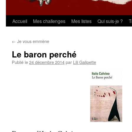
Aller
Accueil
Mes challenges
Mes listes
Qui suis-je ?
T
au
←
Je vous emmène
contenu
Le baron perché
Publié le
24 décembre 2014
par
Lili Galipette