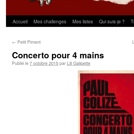
Aller
Accueil
Mes challenges
Mes listes
Qui suis-je ?
T
au
←
Petit Piment
contenu
Concerto pour 4 mains
Publié le
7 octobre 2015
par
Lili Galipette