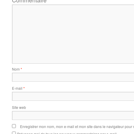
*
Nom
*
E-mail
*
Site web
Enregistrer mon nom, mon e-mail et mon site dans le navigateur pou
Prévenez-moi de tous les nouveaux commentaires par e-mail.