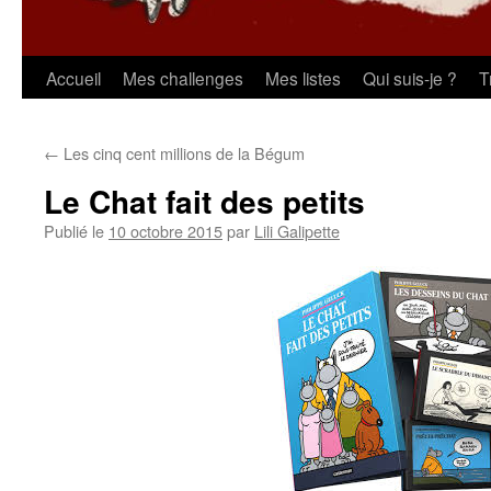
Aller
Accueil
Mes challenges
Mes listes
Qui suis-je ?
T
au
←
Les cinq cent millions de la Bégum
contenu
Le Chat fait des petits
Publié le
10 octobre 2015
par
Lili Galipette