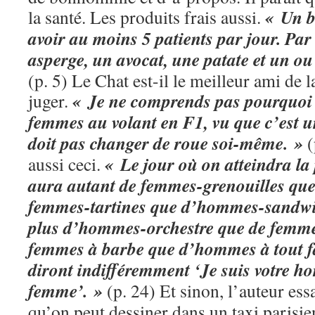
« Un b
la santé. Les produits frais aussi.
avoir au moins 5 patients par jour. Pa
asperge, un avocat, une patate et un o
(p. 5) Le Chat est-il le meilleur ami de
« Je ne comprends pas pourquoi i
juger.
femmes au volant en F1, vu que c’est u
doit pas changer de roue soi-même. »
(
« Le jour où on atteindra la 
aussi ceci.
aura autant de femmes-grenouilles qu
femmes-tartines que d’hommes-sandwic
plus d’hommes-orchestre que de femmes
femmes à barbe que d’hommes à tout fai
diront indifféremment ‘Je suis votre h
femme’. »
(p. 24) Et sinon, l’auteur ess
qu’on peut dessiner dans un taxi parisi