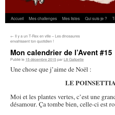
Aller
Accueil
Mes challenges
Mes listes
Qui suis-je ?
T
au
←
Il y a un T-Rex en ville – Les dinosaures
contenu
envahissent ton quotidien !
Mon calendrier de l’Avent #15
Publié le
15 décembre 2015
par
Lili Galipette
Une chose que j’aime de Noël :
LE POINSETTIA
Moi et les plantes vertes, c’est une gran
désamour. Ça tombe bien, celle-ci est r