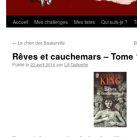
Aller
Accueil
Mes challenges
Mes listes
Qui suis-je ?
T
au
←
Le chien des Baskerville
B
contenu
Rêves et cauchemars – Tome 
Publié le
22 avril 2016
par
Lili Galipette