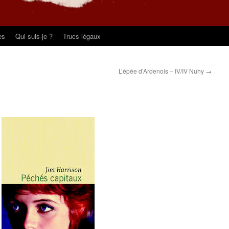
es
Qui suis-je ?
Trucs légaux
L’épée d’Ardenois – IV/IV Nuhy
→