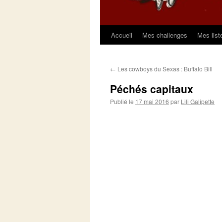
Accueil
Mes challenges
Mes list
Aller
au
←
Les cowboys du Sexas : Buffalo Bill
contenu
Péchés capitaux
Publié le
17 mai 2016
par
Lili Galipette