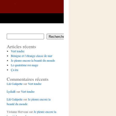
Rechercher
Articles récents
Vert tendre
Bénigne et l’étrange classe de mer
Je pleure encore la beauté du monde
Le quatrième roi mage
Ça ira
Commentaires récents
Lili Galipette
sur
Vert tendre
LydiaB
sur
Vert tendre
Lili Galipette
sur
Je pleure encore la
beauté du monde
Violaine Herveau
sur
Je pleure encore la