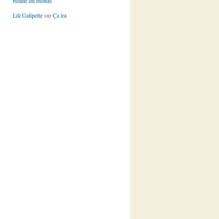
beauté du monde
Lili Galipette
sur
Ça ira