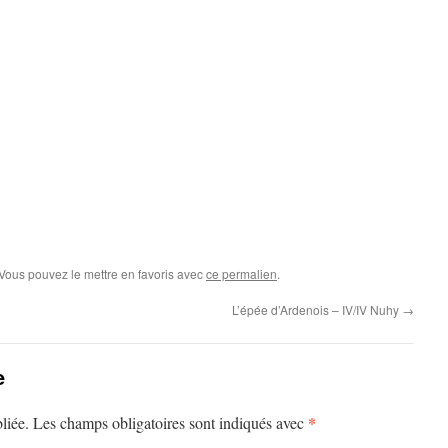
 Vous pouvez le mettre en favoris avec
ce permalien
.
L’épée d’Ardenois – IV/IV Nuhy
→
e
*
liée.
Les champs obligatoires sont indiqués avec