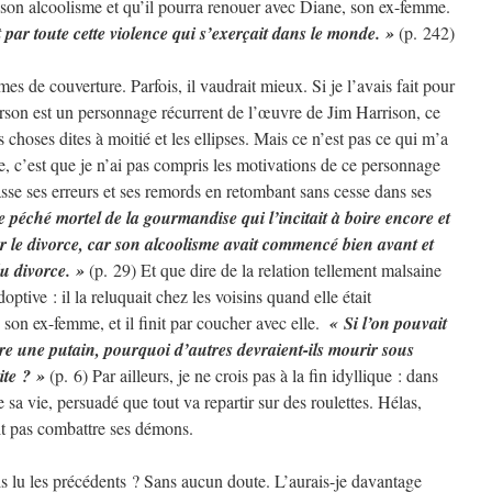
à son alcoolisme et qu’il pourra renouer avec Diane, son ex-femme.
et par toute cette violence qui s’exerçait dans le monde. »
(p. 242)
ièmes de couverture. Parfois, il vaudrait mieux. Si je l’avais fait pour
erson est un personnage récurrent de l’œuvre de Jim Harrison, ce
s choses dites à moitié et les ellipses. Mais ce n’est pas ce qui m’a
, c’est que je n’ai pas compris les motivations de ce personnage
asse ses erreurs et ses remords en retombant sans cesse dans ses
le péché mortel de la gourmandise qui l’incitait à boire encore et
er le divorce, car son alcoolisme avait commencé bien avant et
u divorce. »
(p. 29) Et que dire de la relation tellement malsaine
doptive : il la reluquait chez les voisins quand elle était
 son ex-femme, et il finit par coucher avec elle.
« Si l’on pouvait
e une putain, pourquoi d’autres devraient-ils mourir sous
ite ? »
(p. 6) Par ailleurs, je ne crois pas à la fin idyllique : dans
e sa vie, persuadé que tout va repartir sur des roulettes. Hélas,
it pas combattre ses démons.
is lu les précédents ? Sans aucun doute. L’aurais-je davantage