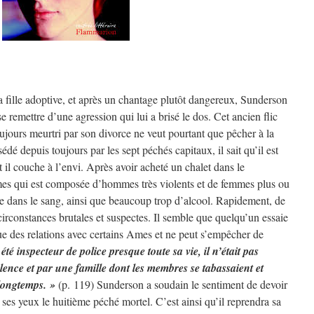
a fille adoptive, et après un chantage plutôt dangereux, Sunderson
 remettre d’une agression qui lui a brisé le dos. Cet ancien flic
toujours meurtri par son divorce ne veut pourtant que pêcher à la
é depuis toujours par les sept péchés capitaux, il sait qu’il est
et il couche à l’envi. Après avoir acheté un chalet dans le
mes qui est composée d’hommes très violents et de femmes plus ou
ce dans le sang, ainsi que beaucoup trop d’alcool. Rapidement, de
constances brutales et suspectes. Il semble que quelqu’un essaie
ue des relations avec certains Ames et ne peut s’empêcher de
été inspecteur de police presque toute sa vie, il n’était pas
olence et par une famille dont les membres se tabassaient et
 longtemps. »
(p. 119) Sunderson a soudain le sentiment de devoir
à ses yeux le huitième péché mortel. C’est ainsi qu’il reprendra sa