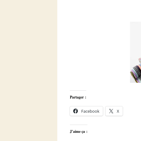
Partager :
Facebook
X
J’aime ça :