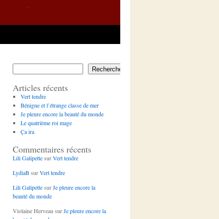
Rechercher
Articles récents
Vert tendre
Bénigne et l’étrange classe de mer
Je pleure encore la beauté du monde
Le quatrième roi mage
Ça ira
Commentaires récents
Lili Galipette
sur
Vert tendre
LydiaB
sur
Vert tendre
Lili Galipette
sur
Je pleure encore la
beauté du monde
Violaine Herveau
sur
Je pleure encore la