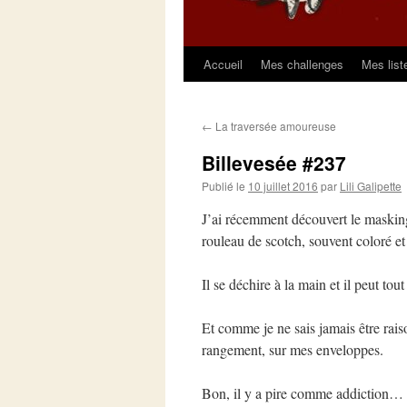
Accueil
Mes challenges
Mes list
Aller
au
←
La traversée amoureuse
contenu
Billevesée #237
Publié le
10 juillet 2016
par
Lili Galipette
J’ai récemment découvert le masking
rouleau de scotch, souvent coloré et
Il se déchire à la main et il peut to
Et comme je ne sais jamais être rais
rangement, sur mes enveloppes.
Bon, il y a pire comme addiction…