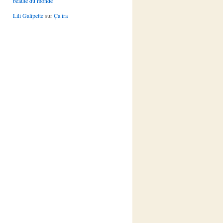
beauté du monde
Lili Galipette
sur
Ça ira