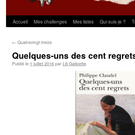
Aller
Accueil
Mes challenges
Mes listes
Qui suis-je ?
T
au
←
Quatrevingt-treize
contenu
Quelques-uns des cent regret
Publié le
1 juillet 2016
par
Lili Galipette