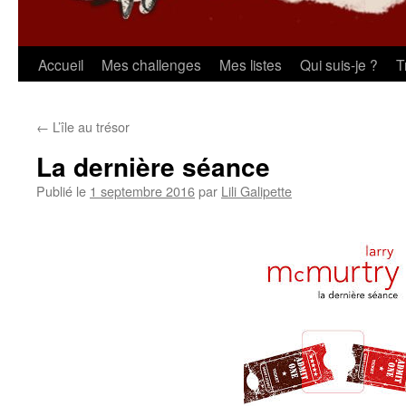
Aller
Accueil
Mes challenges
Mes listes
Qui suis-je ?
T
au
←
L’île au trésor
contenu
La dernière séance
Publié le
1 septembre 2016
par
Lili Galipette