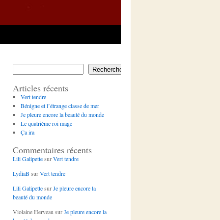
Rechercher
Articles récents
Vert tendre
Bénigne et l’étrange classe de mer
Je pleure encore la beauté du monde
Le quatrième roi mage
Ça ira
Commentaires récents
Lili Galipette
sur
Vert tendre
LydiaB
sur
Vert tendre
Lili Galipette
sur
Je pleure encore la
beauté du monde
Violaine Herveau
sur
Je pleure encore la