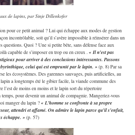
ux de lapins, par Sinje Dillenkofer
tion pour ce petit animal ? Lui qui échappe aux modes de gestion
açon incontrôlable, soit qu’il s’avère impossible à réinsérer dans un
s questions. Quoi ? Une si petite bête, sans défense face aux
oilà capable de s’imposer en trop ou en creux .
« Il n’est pas
stigieux pour arriver à des conclusions intéressantes. Passons
byrinthique, celui qui est emprunté par le lapin. »
(p. 8) Par sa
se les écosystèmes. Des garennes sauvages, puis artificielles, au
e lapin a longtemps été le gibier facile, la viande commune des
re l’est de moins en moins et le lapin sort du répertoire
n temps, pour devenir un animal de compagnie. Mangeriez-vous
uoi manger du lapin ?
« L’homme se confronte à sa propre
asseur, attendri et affamé. On admire le lapin parce qu’il s’enfuit,
us échappe. »
(p. 57)