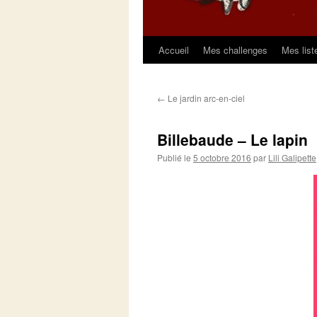
Accueil
Mes challenges
Mes list
Aller
au
←
Le jardin arc-en-ciel
contenu
Billebaude – Le lapin
Publié le
5 octobre 2016
par
Lili Galipette