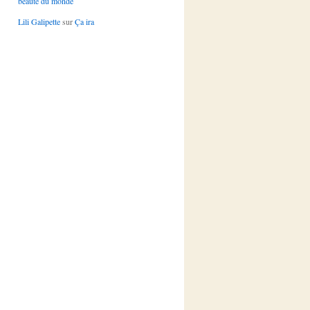
beauté du monde
Lili Galipette
sur
Ça ira