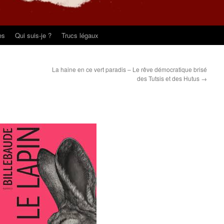
es
Qui suis-je ?
Trucs légaux
La haine en ce vert paradis – Le rêve démocratique brisé
des Tutsis et des Hutus
→