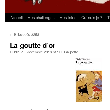
Aller
Accueil
Mes challenges
Mes listes
Qui suis-je ?
T
au
←
Billevesée #258
contenu
La goutte d’or
Publié le
5 décembre 2016
par
Lili Galipette