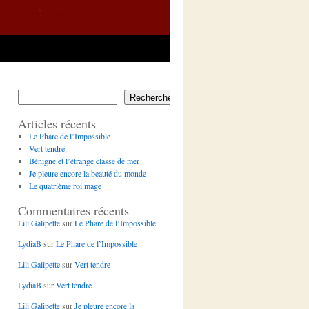
Rechercher
Articles récents
Le Phare de l’Impossible
Vert tendre
Bénigne et l’étrange classe de mer
Je pleure encore la beauté du monde
Le quatrième roi mage
Commentaires récents
Lili Galipette
sur
Le Phare de l’Impossible
LydiaB
sur
Le Phare de l’Impossible
Lili Galipette
sur
Vert tendre
LydiaB
sur
Vert tendre
Lili Galipette
sur
Je pleure encore la