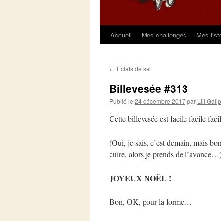
Accueil
Mes challenges
Mes list
Aller
au
←
Éclats de sel
contenu
Billevesée #313
Publié le
24 décembre 2017
par
Lili Gali
Cette billevesée est facile facile faci
(Oui, je sais, c’est demain, mais bon
cuire, alors je prends de l’avance…
JOYEUX NOËL !
Bon, OK, pour la forme…