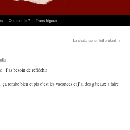
es
Qui suis-je ?
Trucs légaux
La chatte sur un toit brûlant
→
pette
le ! Pas besoin de réfléchir !
, ça tombe bien et pis c’est les vacances et j’ai des gâteaux à faire
)