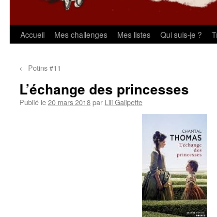
Aller
Accueil
Mes challenges
Mes listes
Qui suis-je ?
T
au
←
Potins #11
contenu
L’échange des princesses
Publié le
20 mars 2018
par
Lili Galipette