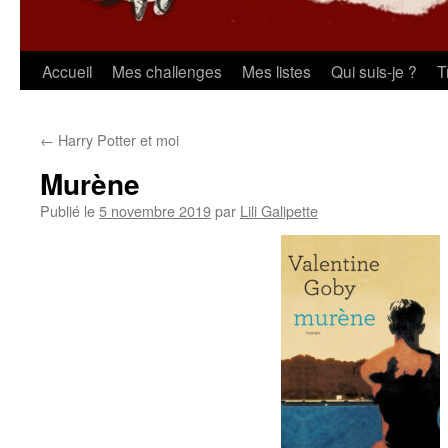
Aller
Accueil
Mes challenges
Mes listes
Qui suis-je ?
T
au
←
Harry Potter et moi
contenu
Murène
Publié le
5 novembre 2019
par
Lili Galipette