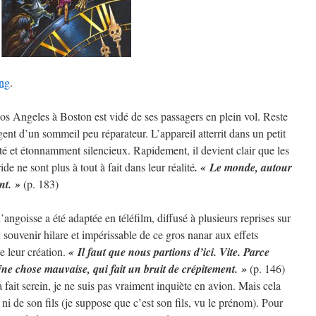
ng
.
os Angeles à Boston est vidé de ses passagers en plein vol. Reste
nt d’un sommeil peu réparateur. L’appareil atterrit dans un petit
é et étonnamment silencieux. Rapidement, il devient clair que les
e ne sont plus à tout à fait dans leur réalité
. « Le monde, autour
nt. »
(p. 183)
angoisse a été adaptée en téléfilm, diffusé à plusieurs reprises sur
uvenir hilare et impérissable de ce gros nanar aux effets
 leur création.
« Il faut que nous partions d’ici. Vite. Parce
Une chose mauvaise, qui fait un bruit de crépitement. »
(p. 146)
 fait serein, je ne suis pas vraiment inquiète en avion. Mais cela
 ni de son fils (je suppose que c’est son fils, vu le prénom). Pour