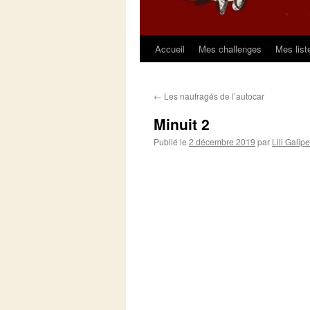
Accueil
Mes challenges
Mes list
Aller
au
←
Les naufragés de l’autocar
contenu
Minuit 2
Publié le
2 décembre 2019
par
Lili Galipe