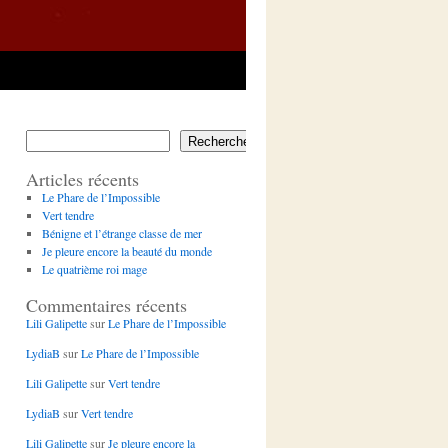
Rechercher
Articles récents
Le Phare de l’Impossible
Vert tendre
Bénigne et l’étrange classe de mer
Je pleure encore la beauté du monde
Le quatrième roi mage
Commentaires récents
Lili Galipette
sur
Le Phare de l’Impossible
LydiaB
sur
Le Phare de l’Impossible
Lili Galipette
sur
Vert tendre
LydiaB
sur
Vert tendre
Lili Galipette
sur
Je pleure encore la