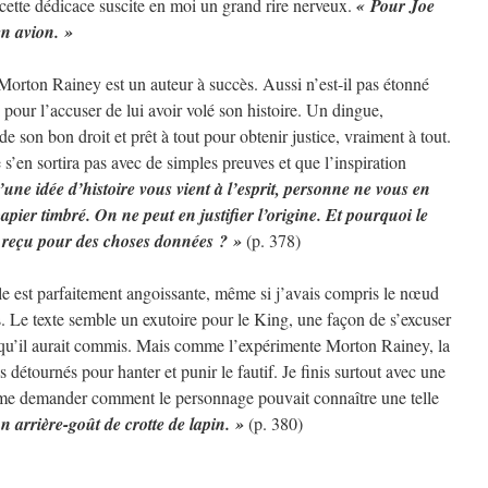
 cette dédicace suscite en moi un grand rire nerveux.
« Pour Joe
en avion. »
Morton Rainey est un auteur à succès. Aussi n’est-il pas étonné
pour l’accuser de lui avoir volé son histoire. Un dingue,
son bon droit et prêt à tout pour obtenir justice, vraiment à tout.
s’en sortira pas avec de simples preuves et que l’inspiration
une idée d’histoire vous vient à l’esprit, personne ne vous en
apier timbré. On ne peut en justifier l’origine. Et pourquoi le
de reçu pour des choses données ? »
(p. 378)
le est parfaitement angoissante, même si j’avais compris le nœud
s. Le texte semble un exutoire pour le King, une façon de s’excuser
e qu’il aurait commis. Mais comme l’expérimente Morton Rainey, la
 détournés pour hanter et punir le fautif. Je finis surtout avec une
et me demander comment le personnage pouvait connaître une telle
n arrière-goût de crotte de lapin. »
(p. 380)