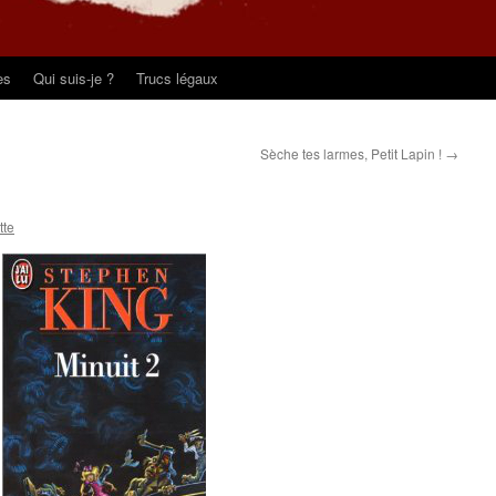
es
Qui suis-je ?
Trucs légaux
Sèche tes larmes, Petit Lapin !
→
tte