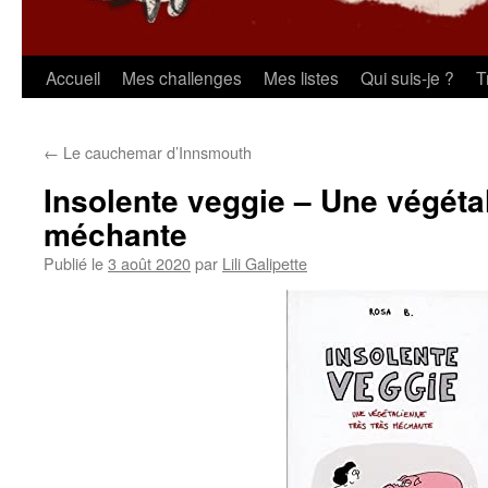
Aller
Accueil
Mes challenges
Mes listes
Qui suis-je ?
T
au
←
Le cauchemar d’Innsmouth
contenu
Insolente veggie – Une végétal
méchante
Publié le
3 août 2020
par
Lili Galipette