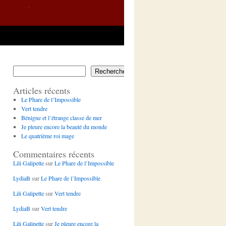
Rechercher
Articles récents
Le Phare de l’Impossible
Vert tendre
Bénigne et l’étrange classe de mer
Je pleure encore la beauté du monde
Le quatrième roi mage
Commentaires récents
Lili Galipette
sur
Le Phare de l’Impossible
LydiaB
sur
Le Phare de l’Impossible
Lili Galipette
sur
Vert tendre
LydiaB
sur
Vert tendre
Lili Galipette
sur
Je pleure encore la