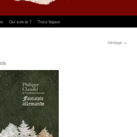
es
Qui suis-je ?
Trucs légaux
Héritage
→
pette