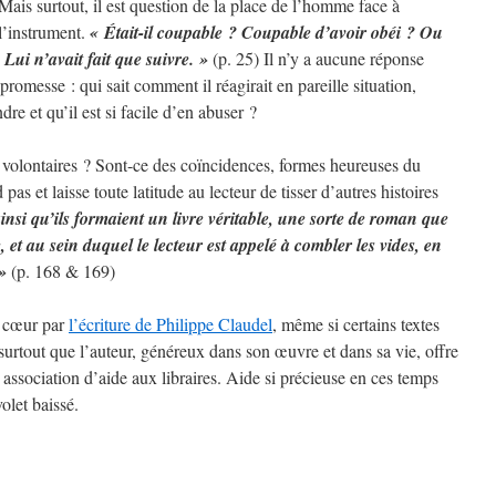
Mais surtout, il est question de la place de l’homme face à
 l’instrument.
« Était-il coupable ? Coupable d’avoir obéi ? Ou
Lui n’avait fait que suivre. »
(p. 25) Il n’y a aucune réponse
promesse : qui sait comment il réagirait en pareille situation,
dre et qu’il est si facile d’en abuser ?
ls volontaires ? Sont-ce des coïncidences, formes heureuses du
as et laisse toute latitude au lecteur de tisser d’autres histoires
insi qu’ils formaient un livre véritable, une sorte de roman que
, et au sein duquel le lecteur est appelé à combler les vides, en
»
(p. 168 & 169)
u cœur par
l’écriture de Philippe Claudel
, même si certains textes
urtout que l’auteur, généreux dans son œuvre et dans sa vie, offre
e association d’aide aux libraires. Aide si précieuse en ces temps
olet baissé.