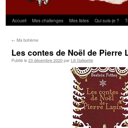
Aller
Accueil
Mes challenges
Mes listes
Qui suis-je ?
T
au
←
Ma bohème
contenu
Les contes de Noël de Pierre 
Publié le
23 décembre 2020
par
Lili Galipette